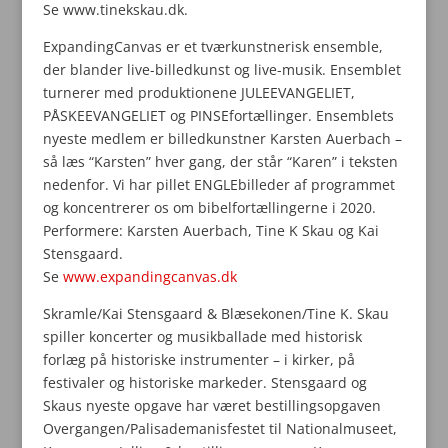
Se www.tinekskau.dk.
ExpandingCanvas er et tværkunstnerisk ensemble,
der blander live-billedkunst og live-musik. Ensemblet
turnerer med produktionene JULEEVANGELIET,
PÅSKEEVANGELIET og PINSEfortællinger. Ensemblets
nyeste medlem er billedkunstner Karsten Auerbach –
så læs “Karsten” hver gang, der står “Karen” i teksten
nedenfor. Vi har pillet ENGLEbilleder af programmet
og koncentrerer os om bibelfortællingerne i 2020.
Performere: Karsten Auerbach, Tine K Skau og Kai
Stensgaard.
Se
www.expandingcanvas.dk
Skramle/Kai Stensgaard & Blæsekonen/Tine K. Skau
spiller koncerter og musikballade med historisk
forlæg på historiske instrumenter – i kirker, på
festivaler og historiske markeder. Stensgaard og
Skaus nyeste opgave har været bestillingsopgaven
Overgangen/Palisademanisfestet til Nationalmuseet,